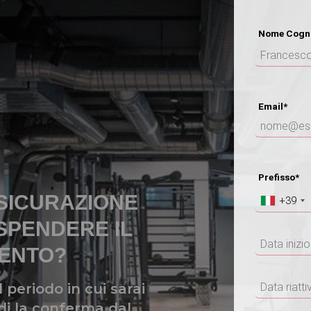
Nome Cogn
Email*
Prefisso*
N
SSICURAZIONE
+39
OSPENDERE IL
ENTO?
l periodo in cui sarai
di la conferma dal