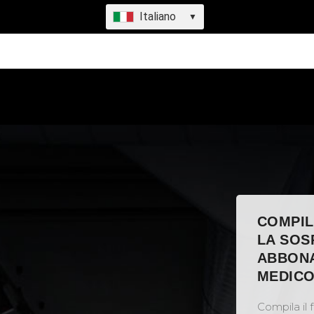
Italiano
▼
COMPIL
LA SOS
ABBONA
MEDIC
Compila il f