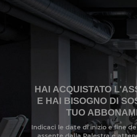
HAI ACQUISTATO L'A
E HAI BISOGNO DI S
TUO ABBONAM
Indicaci le date di inizio e fine de
assente dalla Palestra e atten