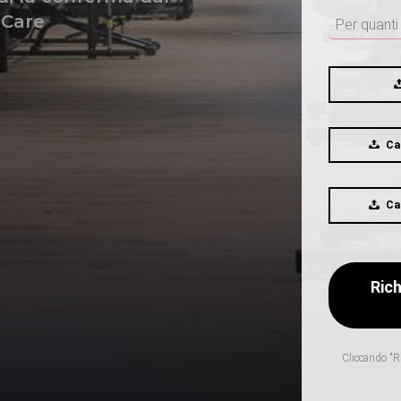
 Care
Ca
Ca
Cliccando "Ri