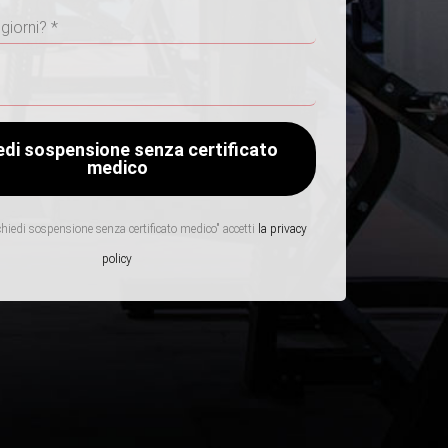
hiedi sospensione senza certificato medico" accetti
la privacy
policy