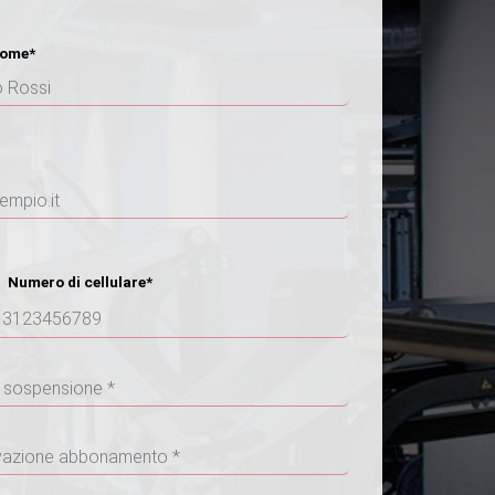
ome*
umero di cellulare*