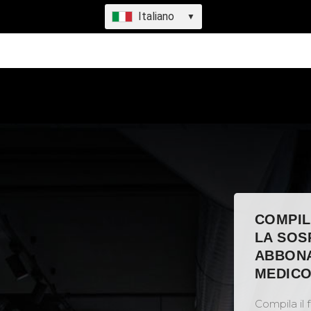
Italiano
▼
COMPIL
LA SOS
ABBONA
MEDIC
Compila il f