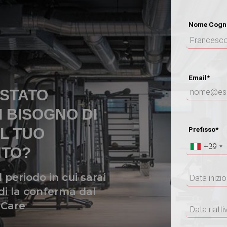
Nome Cogn
Email*
ISTATO
I BISOGNO DI
L TUO
Prefisso*
N
+39
TO?
l periodo in cui sarai
di la conferma dal
 Care